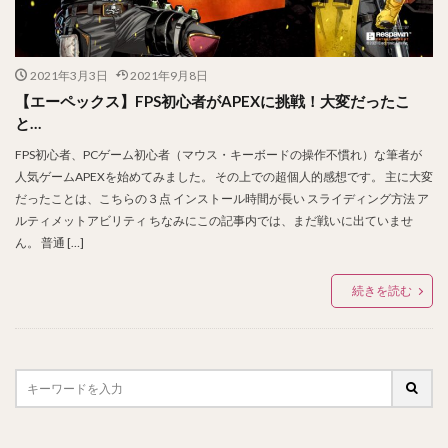
2021年3月3日
2021年9月8日
【エーペックス】FPS初心者がAPEXに挑戦！大変だったこ
と…
FPS初心者、PCゲーム初心者（マウス・キーボードの操作不慣れ）な筆者が
人気ゲームAPEXを始めてみました。 その上での超個人的感想です。 主に大変
だったことは、こちらの３点 インストール時間が長い スライディング方法 ア
ルティメットアビリティ ちなみにこの記事内では、まだ戦いに出ていませ
ん。 普通 […]
続きを読む